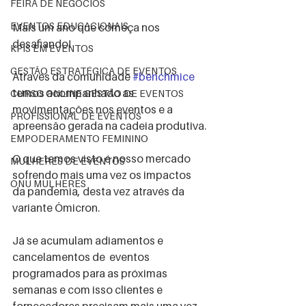
FEIRA DE NEGÓCIOS
EVENTOS EDUCACIONAIS
Mais um ano que começa nos 
desafiando!
KPIS EM EVENTOS
GESTÃO ESTRATÉGICA DE EVENTOS
Através da comunidade 
#benchmice
temos acompanhado as 
CURSO ONLINE GESTÃO DE EVENTOS
movimentações nos eventos e a 
PROFISSIONAL DE EVENTOS
apreensão gerada na cadeia produtiva.
EMPODERAMENTO FEMININO
O que temos visto é nosso mercado 
MULHERES DE EVENTOS
sofrendo mais uma vez os impactos 
ONU MULHERES
da pandemia, desta vez através da 
variante Ômicron.
Já se acumulam adiamentos e 
cancelamentos de  eventos 
programados para as próximas 
semanas e com isso clientes e 