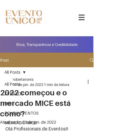
Ética, Transparência e Credibilidade
Post
All Posts
robertanonis
All Posts
17 de jan. de 2022
1 min de leitura
2022 começou e o
EVENTOS
mercado MICE está
MICE
como?
ROI EM EVENTOS
Atualizado:
23 de jan. de 2022
MERCADO MICE
Olá Profissionais de Eventos!!  