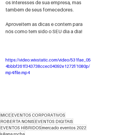
os interesses de sua empresa, mas 
também de seus fornecedores.    
Aproveitem as dicas e contem para 
nós como tem sido o SEU dia a dia!
https://video.wixstatic.com/video/531fae_05
4bbbf261f343738ccec04092e1272f/1080p/
mp4/file.mp4
MICE
EVENTOS CORPORATIVOS
ROBERTA NONIS
EVENTOS DIGITAIS
EVENTOS HÍBRIDOS
mercado eventos 2022
juliana rocha