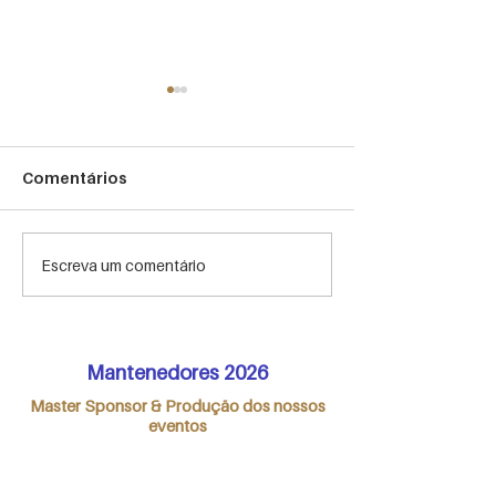
Comentários
A importância do
HIGHLIGHTS M
Escreva um comentário
briefing customizado
Meeting 2022
para o evento
corporativo
Mantenedores 2026
Master Sponsor & Produção dos nossos
eventos