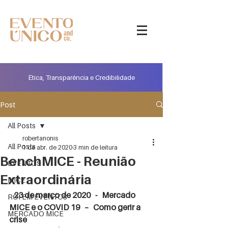
Ética, Transparência e Credibilidade
Post
All Posts
robertanonis
All Posts
1 de abr. de 2020
3 min de leitura
BenchMICE - Reunião
EVENTOS
Extraordinária
MICE
   23 de março de 2020   -   Mercado 
ROI EM EVENTOS
MICE e o COVID 19   –   Como gerir a 
MERCADO MICE
crise