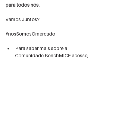
para todos nós.
Vamos Juntos?
#nosSomosOmercado
Para saber mais sobre a 
Comunidade BenchMICE acesse; 
www,evento-
unico.com/benchmice