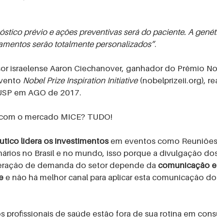
NU MULHERES
óstico prévio e ações preventivas será do paciente. A genéti
amentos serão totalmente personalizados”
.
sor israelense Aaron Ciechanover, ganhador do Prêmio No
vento 
Nobel Prize Inspiration Initiative
 (nobelprizeii.org), r
/USP em AGO de 2017.
r com o mercado MICE? TUDO!
tico lidera os investimentos
 em eventos como Reuniões,
ários no Brasil e no mundo, isso porque a divulgação dos
eração de demanda do setor depende da 
comunicação ef
e
 e não há melhor canal para aplicar esta comunicação do
 profissionais de saúde estão fora de sua rotina em consul