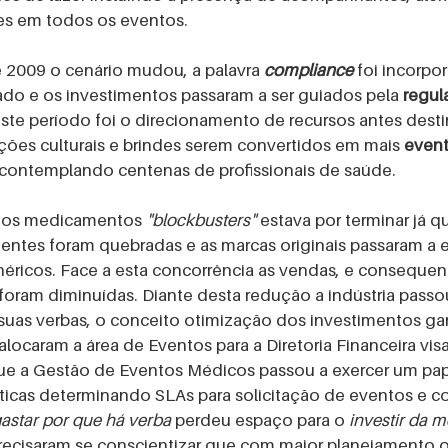
des em todos os eventos. 
de 2009 o cenário mudou, a palavra 
compliance
 foi incorpo
do e os investimentos passaram a ser guiados pela 
regul
este período foi o direcionamento de recursos antes desti
ões culturais e brindes serem convertidos em mais 
event
 contemplando centenas de profissionais de saúde. 
 dos medicamentos
 "blockbusters"
 estava por terminar já qu
tentes foram quebradas e as marcas originais passaram a e
éricos. Face a esta concorrência as vendas, e conseque
foram diminuídas. Diante desta redução a indústria passo
suas verbas, o conceito otimização dos investimentos ga
alocaram a área de Eventos para a Diretoria Financeira vi
que a Gestão de Eventos Médicos passou a exercer um pap
íticas determinando SLAs para solicitação de eventos e co
astar por que há verba
 perdeu espaço para o 
investir da 
precisaram se conscientizar que com maior planejamento