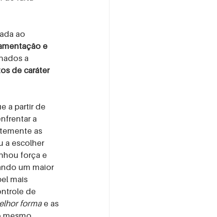
rada ao 
amentação e 
nados a 
os de caráter 
e a partir de 
nfrentar a 
ntemente as 
u a escolher 
nhou força e 
sando um maior 
el mais 
ntrole de 
melhor forma
 e as 
 o mesmo 