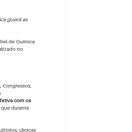
ca guiará as 
bel de Química 
ealizado no 
 Congressos, 
 
etiva com os 
 que durante 
tórios, clinicas 