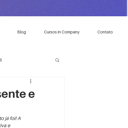
Blog
Cursos in Company
Contato
S
sente e
MININO
 já foi! A 
iva e 