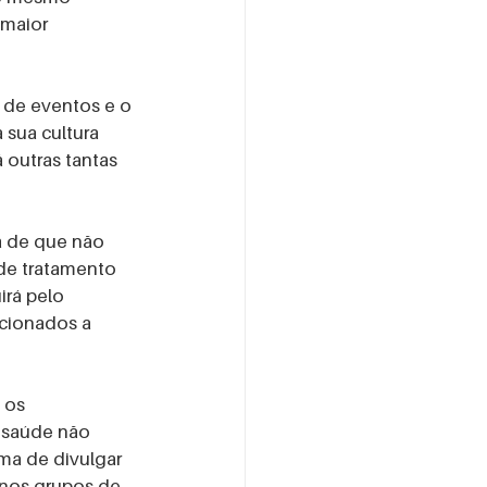
maior 
o de eventos e o 
sua cultura 
outras tantas 
a de que não 
de tratamento 
rá pelo 
cionados a 
 os 
 saúde não 
ma de divulgar 
nos grupos de 