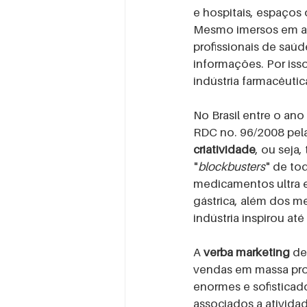
e hospitais, espaços
Mesmo imersos em aul
profissionais de saúd
informações. Por isso
indústria farmacêutic
No Brasil entre o an
RDC no. 96/2008 pel
criatividade
, ou seja
"
blockbusters
" de to
medicamentos ultra e
gástrica, além dos me
indústria inspirou at
A 
verba marketing
 de
vendas em massa pro
enormes e sofisticado
associados a ativida