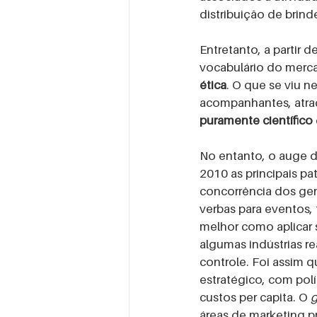
distribuição de brin
Entretanto, a partir 
vocabulário do merca
ética
. O que se viu n
acompanhantes, atraç
puramente científico
No entanto, o auge
2010 as principais pa
concorrência dos gen
verbas para eventos, 
melhor como aplicar 
algumas indústrias re
controle. Foi assim 
estratégico, com pol
custos per capita. O 
g
áreas de marketing 