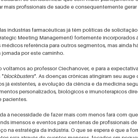
 mais profissionais de saúde e consequentemente gerar 
s indústrias farmacêuticas já têm políticas de solicitaçã
rategic Meeting Management) fortemente incorporados à 
médicos referência para outros segmentos, mas ainda há 
a jornada por este caminho.
o voltamos ao professor Ciechanover, e para a expectativ
 "
blockbusters
". As doenças crônicas atingiram seu auge 
já existentes, a evolução da ciência e da medicina segui
entos personalizados, biológicos e imunoterapicos dire
 pacientes. 
ada à necessidade de fazer mais com menos fará com que
nds imensos e eventos para centenas de profissionais de
o na estratégia da indústria. O que se espera é que a for
os seja através de eventos menores, focados em peque