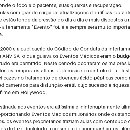
 onde o foco é o paciente, suas queixas e recuperação.
as com grande carga de atualizações científicas, durant
e estão longe da pressão do dia a dia e mais dispostos a 
 a ferramenta "Evento" foi, é e sempre será muito importa
a.
o 2000 e a publicação do Código de Conduta da Interfarm
a ANVISA, o que guiava os Eventos Médicos eram o 
budge
, tudo era permitido. Neste período ocorreram os maiores
dos os tempos: estatinas poderosas no controle do coleste
ficazes no tratamento de doenças ácido-pépticas como re
dicamentos para disfunção erétil, cujo sucesso e riqueza
é filme em Hollywood. 
stinada aos eventos era 
altíssima
 e ininterruptamente ali
porcionando Eventos Médicos milionários onde os stand
s, os eventos proprietários traziam aulas com conteúdo ci
des de lazer incluindo a presença de acompanhantes, além