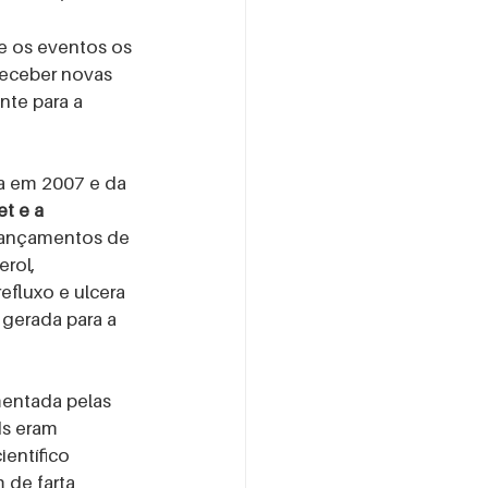
e os eventos os 
receber novas 
nte para a 
a em 2007 e da 
t e a 
 lançamentos de 
rol, 
fluxo e ulcera 
 gerada para a 
mentada pelas 
s eram 
entífico 
 de farta 