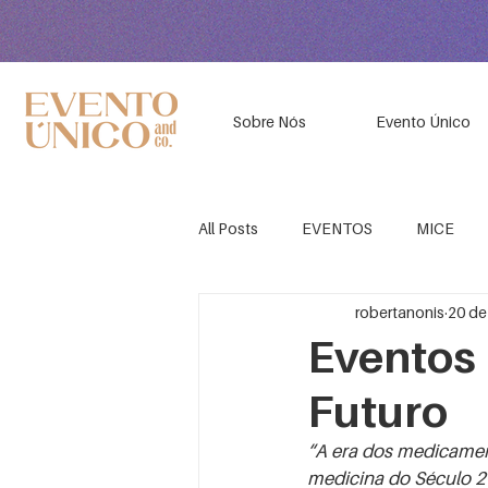
Sobre Nós
Evento Único
All Posts
EVENTOS
MICE
robertanonis
20 de
EVENTOS EDUCACIONAIS
K
Eventos 
Futuro
CURSO ONLINE GESTÃO DE EVE
“A era dos medicament
medicina do Século 21