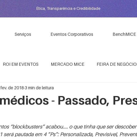
Ética, Transparência e Credibilidade
Serviços
Eventos Corporativos
BenchMICE
ROI EM EVENTOS
MERCADO MICE
FEIRA DE NEGÓCIO
 fev. de 2018
3 min de leitura
PIS EM EVENTOS
GESTÃO ESTRATÉGICA DE EVENTOS
médicos - Passado, Pre
NTOS
PROFISSIONAL DE EVENTOS
EMPODERAMENTO FE
os “blockbusters” acabou.... o que tinha que ser descoberto
 será pautada em 4 ”Ps”: Personalizada, Previsível, Prevent