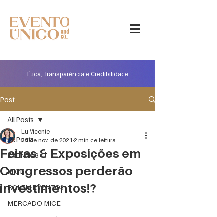
Ética, Transparência e Credibilidade
Post
All Posts
Lu Vicente
All Posts
24 de nov. de 2021
2 min de leitura
Feiras & Exposições em
EVENTOS
Congressos perderão
MICE
investimentos!?
ROI EM EVENTOS
MERCADO MICE