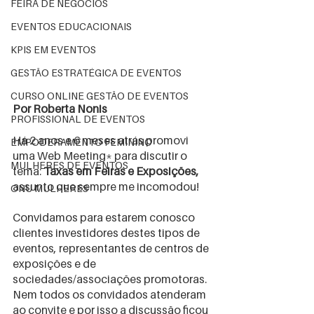
FEIRA DE NEGÓCIOS
EVENTOS EDUCACIONAIS
KPIS EM EVENTOS
GESTÃO ESTRATÉGICA DE EVENTOS
CURSO ONLINE GESTÃO DE EVENTOS
Por Roberta Nonis
PROFISSIONAL DE EVENTOS
Há 2 anos e 6 meses atrás promovi 
EMPODERAMENTO FEMININO
uma Web Meeting* para discutir o 
MULHERES DE EVENTOS
tema: 
Taxas em Feiras e Exposições,
assunto que sempre me incomodou!
ONU MULHERES
Convidamos para estarem conosco 
clientes investidores destes tipos de 
eventos, representantes de centros de 
exposições e de 
sociedades/associações promotoras.
Nem todos os convidados atenderam 
ao convite e por isso a discussão ficou 