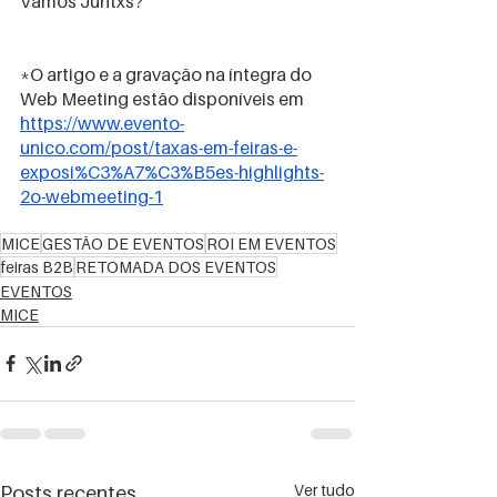
Vamos Juntxs?
*O artigo e a gravação na íntegra do 
Web Meeting estão disponíveis em
https://www.evento-
unico.com/post/taxas-em-feiras-e-
exposi%C3%A7%C3%B5es-highlights-
2o-webmeeting-1
MICE
GESTÃO DE EVENTOS
ROI EM EVENTOS
feiras B2B
RETOMADA DOS EVENTOS
EVENTOS
MICE
Ver tudo
Posts recentes