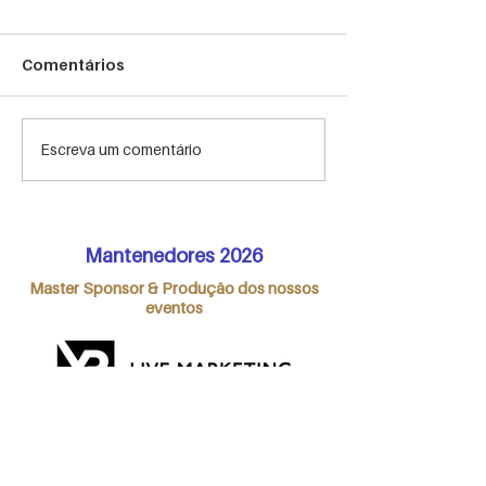
Comentários
A importância do
HIGHLIGHTS M
Escreva um comentário
briefing customizado
Meeting 2022
para o evento
corporativo
Mantenedores 2026
Master Sponsor & Produção dos nossos
eventos
Premium