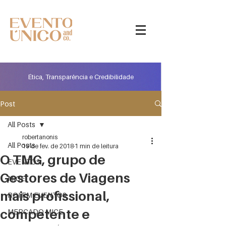
Ética, Transparência e Credibilidade
Post
All Posts
robertanonis
All Posts
19 de fev. de 2018
1 min de leitura
O TMG, grupo de
EVENTOS
Gestores de Viagens
MICE
mais profissional,
ROI EM EVENTOS
competente e
MERCADO MICE