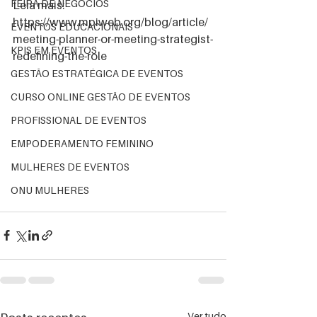
FEIRA DE NEGÓCIOS
Leia mais: 
https://www.mpiweb.org/blog/article/
EVENTOS EDUCACIONAIS
meeting-planner-or-meeting-strategist-
KPIS EM EVENTOS
redefining-the-role
GESTÃO ESTRATÉGICA DE EVENTOS
CURSO ONLINE GESTÃO DE EVENTOS
PROFISSIONAL DE EVENTOS
EMPODERAMENTO FEMININO
MULHERES DE EVENTOS
ONU MULHERES
Ver tudo