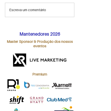
A importância do
HIGHLIGHTS M
Escreva um comentário
briefing customizado
Meeting 2022
para o evento
corporativo
Mantenedores 2026
Master Sponsor & Produção dos nossos
eventos
Premium