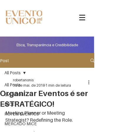
Ética, Transparência e Credibilidade
Post
All Posts
robertanonis
All Posts
10 de mai. de 2018
1 min de leitura
Organizar Eventos é ser
EVENTOS
ESTRATÉGICO!
MICE
Meeting Planner or Meeting 
ROI EM EVENTOS
Strategist? Redefining the Role.
MERCADO MICE