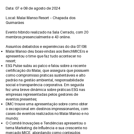
Data: 07 e 08 de agosto de 2024
Local: Malai Manso Resort – Chapada dos
Guimarães
Evento híbrido realizado na Sala Cerrado, com 20
membros presencialmente e 43 online.
Assuntos debatidos e experiências do dia 07/08:
Malai Manso deu boas-vindas aos BenchMICErs e
apresentou o time que faz tudo acontecer no
resort;
ESG Pulse subiu ao palco e falou sobre a recente
certificação do Malai, que assegura que possuem
como compromisso práticas sustentáveis e alto
padrão na gestão ambiental, responsabilidade
social e transparência corporativa. Em seguida
fez uma breve dinâmica sobre práticas ESG nas
empresas representadas pelos gestores de
eventos presentes;
DMC trouxe uma apresentação sobre como obter
o excepcional em destinos impressionantes, com
cases de eventos realizados no Malai Manso e no
mundo;
O Comitê Inovações e Tendências apresentou o
tema Marketing de Influência e sua crescente no
mercado MICE, abordando como conteúdos