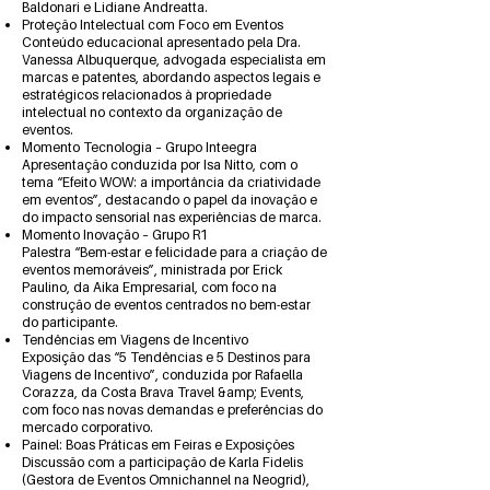
Baldonari e Lidiane Andreatta.
Proteção Intelectual com Foco em Eventos
Conteúdo educacional apresentado pela Dra.
Vanessa Albuquerque, advogada especialista em
marcas e patentes, abordando aspectos legais e
estratégicos relacionados à propriedade
intelectual no contexto da organização de
eventos.
Momento Tecnologia – Grupo Inteegra
Apresentação conduzida por Isa Nitto, com o
tema “Efeito WOW: a importância da criatividade
em eventos”, destacando o papel da inovação e
do impacto sensorial nas experiências de marca.
Momento Inovação – Grupo R1
Palestra “Bem-estar e felicidade para a criação de
eventos memoráveis”, ministrada por Erick
Paulino, da Aika Empresarial, com foco na
construção de eventos centrados no bem-estar
do participante.
Tendências em Viagens de Incentivo
Exposição das “5 Tendências e 5 Destinos para
Viagens de Incentivo”, conduzida por Rafaella
Corazza, da Costa Brava Travel &amp; Events,
com foco nas novas demandas e preferências do
mercado corporativo.
Painel: Boas Práticas em Feiras e Exposições
Discussão com a participação de Karla Fidelis
(Gestora de Eventos Omnichannel na Neogrid),