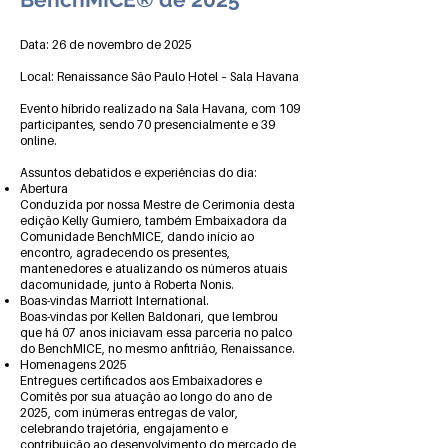
Data: 26 de novembro de 2025
Local: Renaissance São Paulo Hotel – Sala Havana
Evento híbrido realizado na Sala Havana, com 109
participantes, sendo 70 presencialmente e 39
online.
Assuntos debatidos e experiências do dia:
Abertura
Conduzida por nossa Mestre de Cerimonia desta
edição Kelly Gumiero, também Embaixadora da
Comunidade BenchMICE, dando início ao
encontro, agradecendo os presentes,
mantenedores e atualizando os números atuais
dacomunidade, junto à Roberta Nonis.
Boas-vindas Marriott International.
Boas-vindas por Kellen Baldonari, que lembrou
que há 07 anos iniciavam essa parceria no palco
do BenchMICE, no mesmo anfitrião, Renaissance.
Homenagens 2025
Entregues certificados aos Embaixadores e
Comitês por sua atuação ao longo do ano de
2025, com inúmeras entregas de valor,
celebrando trajetória, engajamento e
contribuição ao desenvolvimento do mercado de