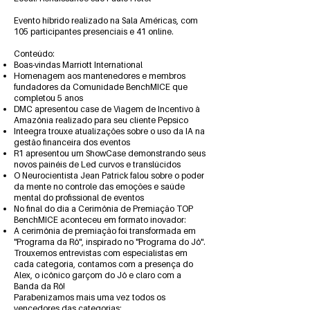
Evento híbrido realizado na Sala Américas, com
105 participantes presenciais e 41 online.
Conteúdo:
Boas-vindas Marriott International
Homenagem aos mantenedores e membros
fundadores da Comunidade BenchMICE que
completou 5 anos
DMC apresentou case de Viagem de Incentivo à
Amazônia realizado para seu cliente Pepsico
Inteegra trouxe atualizações sobre o uso da IA na
gestão financeira dos eventos
R1 apresentou um ShowCase demonstrando seus
novos painéis de Led curvos e translúcidos
O Neurocientista Jean Patrick falou sobre o poder
da mente no controle das emoções e saúde
mental do profissional de eventos
No final do dia a Cerimônia de Premiação TOP
BenchMICE aconteceu em formato inovador:
A cerimônia de premiação foi transformada em
"Programa da Rô", inspirado no "Programa do Jô".
Trouxemos entrevistas com especialistas em
cada categoria, contamos com a presença do
Alex, o icônico garçom do Jô e claro com a
Banda da Rô!
Parabenizamos mais uma vez todos os
vencedores das categorias: