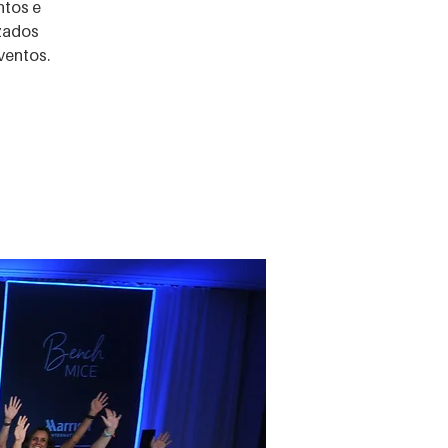
tos e
izados
ventos.