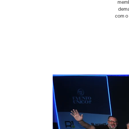
memb
demai
com o 