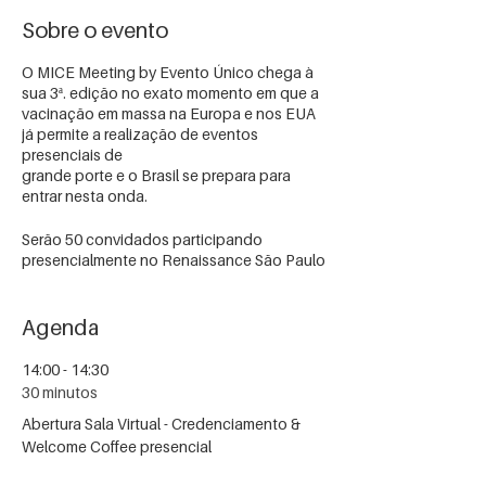
Sobre o evento
O MICE Meeting by Evento Único chega à
sua 3ª. edição no exato momento em que a
vacinação em massa na Europa e nos EUA
já permite a realização de eventos
presenciais de
grande porte e o Brasil se prepara para
entrar nesta onda.
Serão 50 convidados participando
presencialmente no Renaissance São Paulo
Hotel +
transmissão online.
Agenda
O evento será gratuito, mas as vagas são
limitadas.
14:00 - 14:30
30 minutos
Abertura Sala Virtual - Credenciamento &
Welcome Coffee presencial