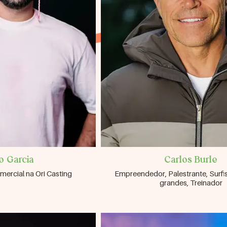
o Garcia
Carlos Burle
mercial na Ori Casting
Empreendedor, Palestrante, Surfi
grandes, Treinador