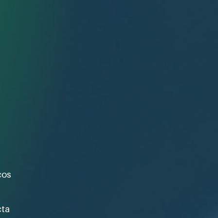
cos
cta