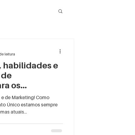
de leitura
, habilidades e
 de
ra os
de marketing
s e de Marketing! Como
ento Único estamos sempre
as atuais...