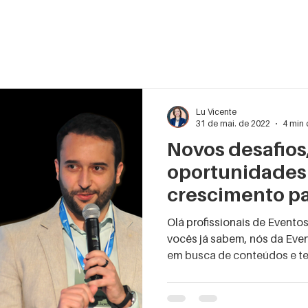
Lu Vicente
31 de mai. de 2022
4 min 
Novos desafios
oportunidades
crescimento pa
profissionais 
Olá profissionais de Evento
vocês já sabem, nós da Ev
em busca de conteúdos e tem