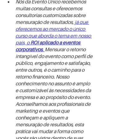
Nós da Evento Único recebemos 
muitas consultas e oferecemos 
consultorias customizadas sobre 
mensuração de resultados,
 já que 
oferecemos ao mercado o único 
curso que aborda o tema em nosso 
país, o 
ROI aplicado a eventos 
corporativos
. 
Mensurar o retorno 
intangível do evento como perfil de 
público, engajamento e satisfação, 
entre outros, é o caminho para o 
retorno financeiro. Nosso 
conhecimento no assunto é amplo 
e customizável às necessidades da 
empresa e ao propósito do evento. 
Aconselhamos aos profissionais de 
marketing e eventos que 
conheçam e apliquem a 
mensuração de resultados, esta 
prática vai mudar a forma como 
vocês são vistos dentro de suas 