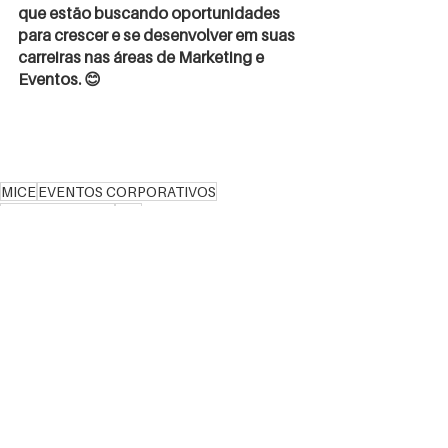
que estão buscando oportunidades 
para crescer e se desenvolver em suas 
carreiras nas áreas de Marketing e 
Eventos. 😊
MICE
EVENTOS CORPORATIVOS
ROBERTA NONIS
ROI
PROFISSIONAL DE EVENTOS
FERNÃO LOUREIRO
PROFISSIONAL DE MARKETING
CRESCIMENTO NA CARREIRA
MEETING PLANNER
EVENTOS
ROI EM EVENTOS
MERCADO MICE