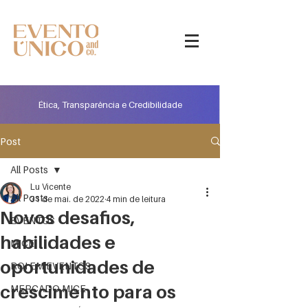
Ética, Transparência e Credibilidade
Post
All Posts
Lu Vicente
All Posts
31 de mai. de 2022
4 min de leitura
Novos desafios,
EVENTOS
habilidades e
MICE
oportunidades de
ROI EM EVENTOS
crescimento para os
MERCADO MICE