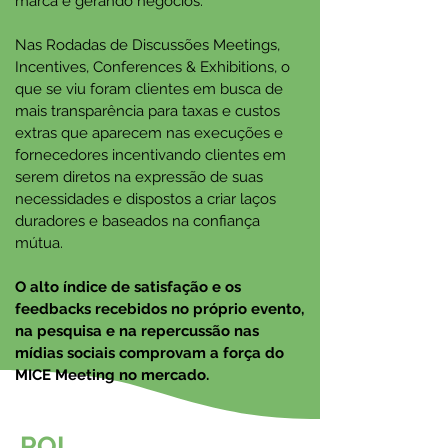
marca e gerando negócios.
Nas Rodadas de Discussões Meetings,
Incentives, Conferences & Exhibitions, o
que se viu foram clientes em busca de
mais transparência para taxas e custos
extras que aparecem nas execuções e
fornecedores incentivando clientes em
serem diretos na expressão de suas
necessidades e dispostos a criar laços
duradores e baseados na confiança
mútua.
O alto índice de satisfação e os
feedbacks recebidos no próprio evento,
na pesquisa e na repercussão nas
mídias sociais comprovam a força do
MICE Meeting no mercado.
ROI