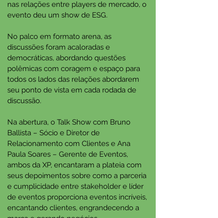
nas relações entre players de mercado, o
evento deu um show de ESG.
No palco em formato arena, as
discussões foram acaloradas e
democráticas, abordando questões
polêmicas com coragem e espaço para
todos os lados das relações abordarem
seu ponto de vista em cada rodada de
discussão.
Na abertura, o Talk Show com Bruno
Ballista – Sócio e Diretor de
Relacionamento com Clientes e Ana
Paula Soares – Gerente de Eventos,
ambos da XP, encantaram a plateia com
seus depoimentos sobre como a parceria
e cumplicidade entre stakeholder e líder
de eventos proporciona eventos incríveis,
encantando clientes, engrandecendo a