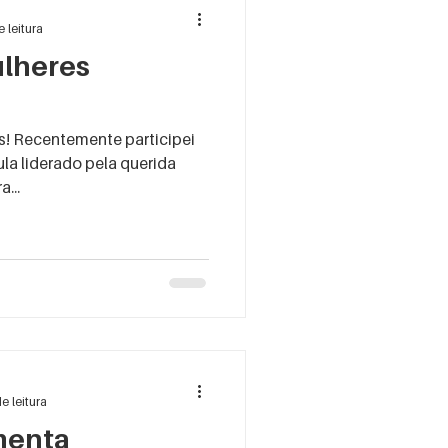
 leitura
ulheres
a liderado pela querida
ta e por Vera...
e leitura
menta