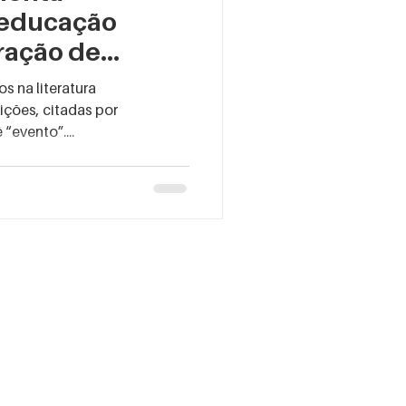
 educação
eração de
 na literatura
ições, citadas por
“evento”....