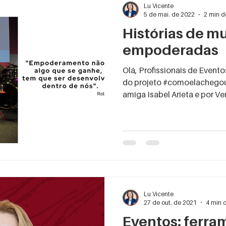
Lu Vicente
5 de mai. de 2022
2 min de
Histórias de m
empoderadas
Olá, Profissionais de Eventos! Recentemente participei
do projeto #comoelachegoul
amiga Isabel Arie
Lu Vicente
27 de out. de 2021
4 min d
Eventos: ferra