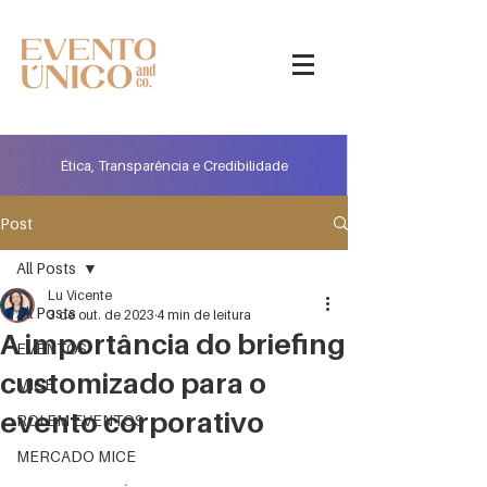
Ética, Transparência e Credibilidade
Post
All Posts
Lu Vicente
All Posts
3 de out. de 2023
4 min de leitura
A importância do briefing
EVENTOS
customizado para o
MICE
evento corporativo
ROI EM EVENTOS
MERCADO MICE