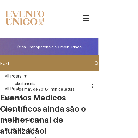
Ética, Transparência e Credibilidade
Post
All Posts
robertanonis
All Posts
17 de mar. de 2018
1 min de leitura
Eventos Médicos
EVENTOS
Científicos ainda são o
MICE
melhor canal de
ROI EM EVENTOS
atualização!
MERCADO MICE