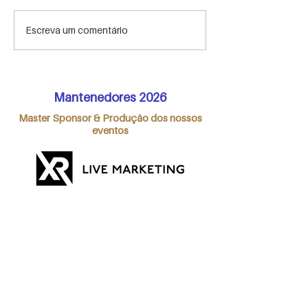
A importância do
HIGHLIGHTS M
Escreva um comentário
briefing customizado
Meeting 2022
para o evento
corporativo
Mantenedores 2026
Master Sponsor & Produção dos nossos
eventos
Premium