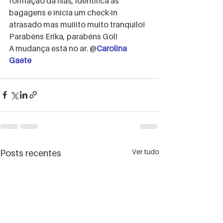
formação da filas, identifica as 
bagagens e inicia um check-in 
atrasado mas muiiito muito tranquilo! 
Parabéns Erika, parabéns Gol!  
A mudança está no ar. @
Carolina 
Gaete
Ver tudo
Posts recentes