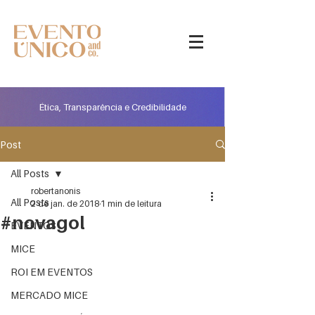
Ética, Transparência e Credibilidade
Post
All Posts
robertanonis
All Posts
2 de jan. de 2018
1 min de leitura
#novagol
EVENTOS
MICE
ROI EM EVENTOS
MERCADO MICE