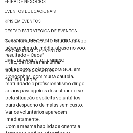
FEIRA DE NEGÓCIOS
EVENTOS EDUCACIONAIS
KPIS EM EVENTOS
GESTÃO ESTRATÉGICA DE EVENTOS
Sexta-feira, aeroporto lotado, tráfego 
CURSO ONLINE GESTÃO DE EVENTOS
aéreo acima da média, atraso no voo, 
PROFISSIONAL DE EVENTOS
resultado = Caos?
EMPODERAMENTO FEMININO
  Não, de forma nenhuma! 
Erika Souto, colaboradora GOL em 
MULHERES DE EVENTOS
Congonhas, com muita cautela, 
ONU MULHERES
maturidade e profissionalismo dirige-
se aos passageiros desculpando-se 
pela situação e solicita voluntários 
para despacho de malas sem custo. 
Vários voluntários aparecem 
imediatamente. 
Com a mesma habilidade orienta a 