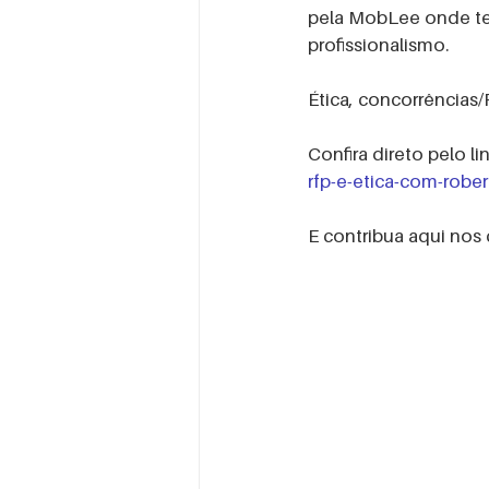
MULHERES DE EVENTOS
O
pela MobLee onde tem
profissionalismo.
Ética, concorrências
Confira direto pelo link
rfp-e-etica-com-rober
E contribua aqui nos