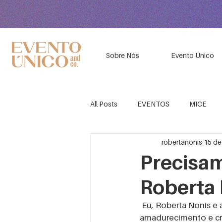
Sobre Nós
Evento Único
All Posts
EVENTOS
MICE
robertanonis
15 de
EVENTOS EDUCACIONAIS
K
Precisam
Roberta
CURSO ONLINE GESTÃO DE EVE
 Eu, Roberta Nonis e a Evento Único  em nosso propósito de contribuir continuamente com o 
amadurecimento e cr