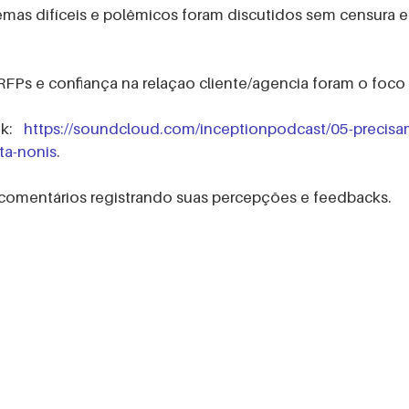
NU MULHERES
as difíceis e polêmicos foram discutidos sem censura e
/RFPs e confiança na relaçao cliente/agencia foram o foco
:   
https://soundcloud.com/inceptionpodcast/05-precisam
ta-nonis
. 
 comentários registrando suas percepções e feedbacks.