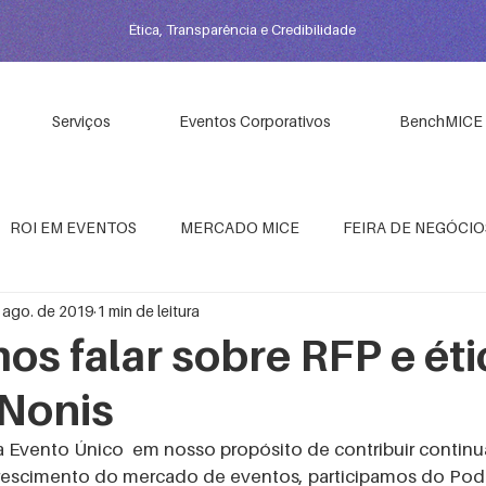
Ética, Transparência e Credibilidade
Serviços
Eventos Corporativos
BenchMICE
ROI EM EVENTOS
MERCADO MICE
FEIRA DE NEGÓCIO
 ago. de 2019
1 min de leitura
PIS EM EVENTOS
GESTÃO ESTRATÉGICA DE EVENTOS
os falar sobre RFP e ét
 Nonis
NTOS
PROFISSIONAL DE EVENTOS
EMPODERAMENTO FE
escimento do mercado de eventos, participamos do Pod