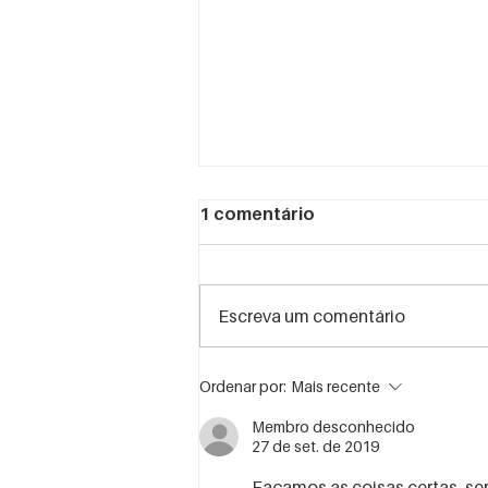
1 comentário
Escreva um comentário
Gestão Estratégica de
Ordenar por:
Mais recente
Eventos , você sabe como
aplicar?
Membro desconhecido
27 de set. de 2019
Façamos as coisas certas, sem