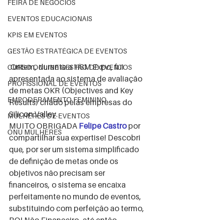
FEIRA DE NEGÓCIOS
EVENTOS EDUCACIONAIS
KPIS EM EVENTOS
GESTÃO ESTRATÉGICA DE EVENTOS
 Ontem, durante a HSM Expo, fui 
CURSO ONLINE GESTÃO DE EVENTOS
apresentada ao sistema de avaliação 
PROFISSIONAL DE EVENTOS
de metas OKR (Objectives and Key 
EMPODERAMENTO FEMININO
Results) criado pelas empresas do 
Silicon Valley. 
MULHERES DE EVENTOS
MUITO OBRIGADA 
Felipe Castro
 por 
ONU MULHERES
compartilhar sua expertise! Descobri 
que, por ser um sistema simplificado 
de definição de metas onde os 
objetivos não precisam ser 
financeiros, o sistema se encaixa 
perfeitamente no mundo de eventos, 
substituindo com perfeição ao termo, 
ROI Não Financeiro, até então 