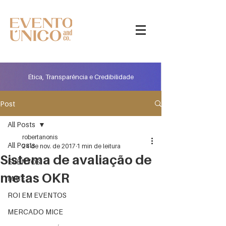
Ética, Transparência e Credibilidade
Post
All Posts
robertanonis
All Posts
24 de nov. de 2017
1 min de leitura
Sistema de avaliação de
EVENTOS
metas OKR
MICE
ROI EM EVENTOS
MERCADO MICE