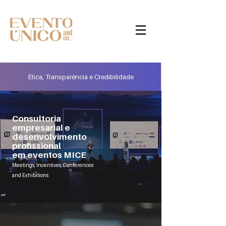
Ética, Transparência e Credibilidade
Consultoria
empresarial e
desenvolvimento
profissional
em eventos MICE
Meetings, Incentives, Conferences
and Exhibitions